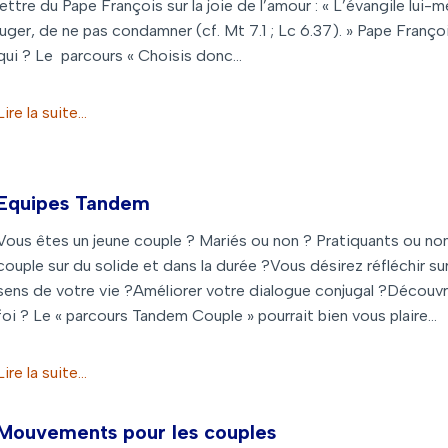
lettre du Pape François sur la joie de l’amour : « L’évangile l
juger, de ne pas condamner (cf. Mt 7.1 ; Lc 6.37). » Pape Franço
qui ? Le parcours « Choisis donc…
Lire la suite…
Equipes Tandem
Vous êtes un jeune couple ? Mariés ou non ? Pratiquants ou no
couple sur du solide et dans la durée ?Vous désirez réfléchir sur
sens de votre vie ?Améliorer votre dialogue conjugal ?Découvri
foi ? Le « parcours Tandem Couple » pourrait bien vous plaire…
Lire la suite…
Mouvements pour les couples